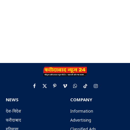
Facebook
X
Pinterest
Vimeo
WhatsApp
TikTok
Instagram
(Twitter)
NEWS
COMPANY
देश-विदेश
Information
फरीदाबाद
Advertising
हरियाणा
Classified Ads