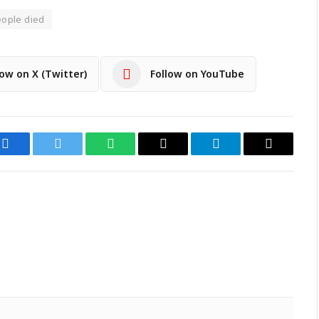
eople died
low on X (Twitter)
Follow on YouTube
Facebook
Twitter
WhatsApp
Email
Telegram
Copy
Link