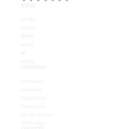
Facebook
X
Pinterest
Vimeo
WhatsApp
TikTok
Instagram
NEWS
(Twitter)
देश-विदेश
फरीदाबाद
हरियाणा
कारोबार
क्राईम
मनोरंजन
COMPANY
Information
Advertising
Classified Ads
Contact Info
Do Not Sell Data
GDPR Policy
SERVICES