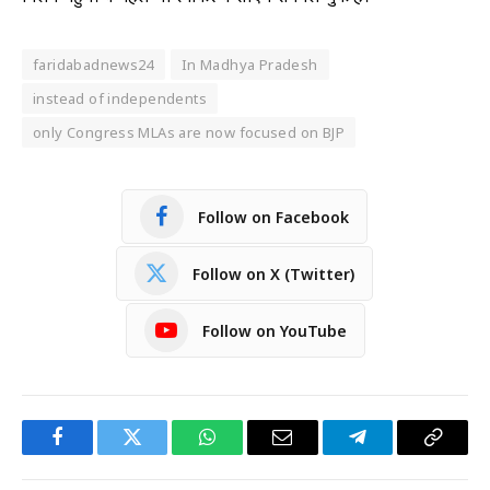
faridabadnews24
In Madhya Pradesh
instead of independents
only Congress MLAs are now focused on BJP
Follow on Facebook
Follow on X (Twitter)
Follow on YouTube
Facebook
Twitter
WhatsApp
Email
Telegram
Copy
Link