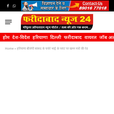
Facebook
WhatsApp
होम
देश-विदेश
हरियाणा
दिल्ली
फरीदाबाद
वायरल
जॉब अल
Home
»
हरियाणा बीजेपी सांसद के चचेरे भाई के प्लांट पर खनन मंत्री की रेड