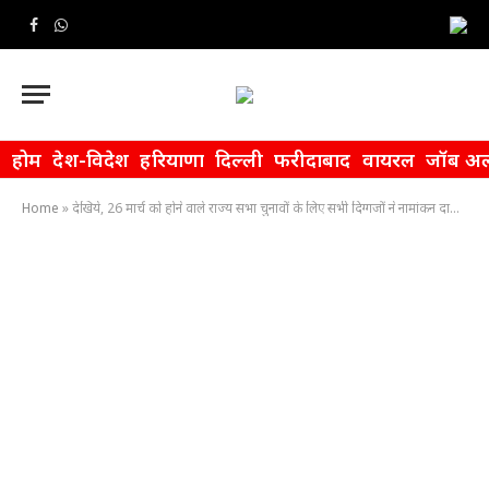
Facebook
WhatsApp
होम
देश-विदेश
हरियाणा
दिल्ली
फरीदाबाद
वायरल
जॉब अल
Home
»
देखिये, 26 मार्च को होने वाले राज्‍य सभा चुनावों के लिए सभी दिग्‍गजों ने नामांकन दाखिल कर दी है