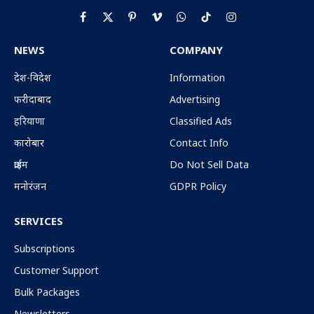
Facebook
X
Pinterest
Vimeo
WhatsApp
TikTok
Instagram
(Twitter)
NEWS
COMPANY
देश-विदेश
Information
फरीदाबाद
Advertising
हरियाणा
Classified Ads
कारोबार
Contact Info
क्राईम
Do Not Sell Data
मनोरंजन
GDPR Policy
SERVICES
Subscriptions
Customer Support
Bulk Packages
Newsletters