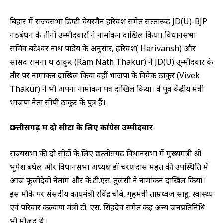
बिहार में राज्‍यसभा डिप्‍टी चेयरमैन हरिवंश समेत सत्‍तारूढ़ JD(U)-BJP
गठबंधन के तीनों उम्‍मीदवारों ने नामांकन दाखिल किया। विधानसभा
सचिव बटेश्‍वर नाथ पांडेय के अनुसार, हरिवंश( Harivansh) और
सांसद रामना थ ठाकुर (Ram Nath Thakur) ने JD(U) उ्म्‍मीदवार के
तौर पर नामांकन दाखिल किया वहीं भाजपा के विवेक ठाकुर (Vivek
Thakur) ने भी अपना नामांकन पत्र दाखिल किया। वे पूर्व केंद्रीय मंत्री
भाजपा नेता सीपी ठाकुर के पुत्र हैं।
छत्तीसगढ़ में दो सीटों के लिए कांग्रेस उम्मीदवार
राज्‍यसभा की दो सीटों के लिए छत्‍तीसगढ़ विधानसभा में मुख्यमंत्री श्री
भूपेश बघेल और विधानसभा अध्यक्ष डॉ चरणदास महंत की उपस्थिति में
आज फूलोदेवी नेताम और के.टी.एस. तुलसी ने नामांकन दाखिल किया।
इस मौके पर संसदीय कार्यमंत्री रविंद्र चौबे, गृहमंत्री ताम्रध्वज साहू, स्वास्थ्य
एवं परिवार कल्याण मंत्री टी. एस. सिंहदेव समेत कई अन्‍य जनप्रतिनिधि
भी मौजूद थे।