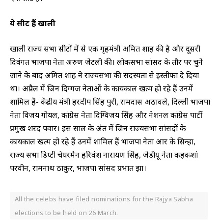
ये सीटें हैं खाली
खाली राज्‍य सभा सीटों में से एक गृहमंत्री अमित शाह की है और दूसरी
दिवंगत भाजपा नेता अरुण जेटली की। लोकसभा सांसद के तौर पर चुने
जाने के बाद अमित शाह ने राज्‍यसभा की सदस्‍यता से इस्‍तीफा दे दिया
था। अप्रैल में जिन दिग्‍गज नेताओं के कार्यकाल खत्‍म हो रहे हैं उनमें
शामिल हैं- केंद्रीय मंत्री हरदीप सिंह पुरी, रामदास अठावले, दिल्‍ली भाजपा
नेता विजय गोयल, कांग्रेस नेता दिग्‍विजय सिंह और नेशनल कांग्रेस पार्टी
प्रमुख शरद पवार। इस साल के अंत में जिन राज्‍यसभा सांसदों के
कार्यकाल खत्‍म हो रहे हैं उनमें शामिल हैं भाजपा नेता आर के सिन्‍हा,
राज्‍य सभा डिप्‍टी चेयरमैन हरिवंश नारायण सिंह, जेडीयू नेता कहकशां
परवीन, रामनाथ ठाकुर, भाजपा सांसद प्रभात झा।
All the celebs have filed nominations for the Rajya Sabha
elections to be held on 26 March.