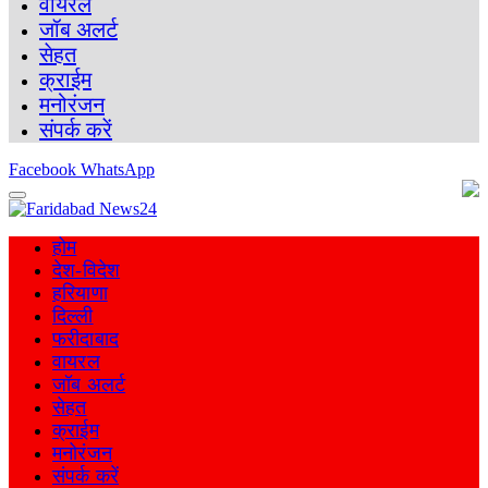
वायरल
जॉब अलर्ट
सेहत
क्राईम
मनोरंजन
संपर्क करें
Facebook
WhatsApp
होम
देश-विदेश
हरियाणा
दिल्ली
फरीदाबाद
वायरल
जॉब अलर्ट
सेहत
क्राईम
मनोरंजन
संपर्क करें