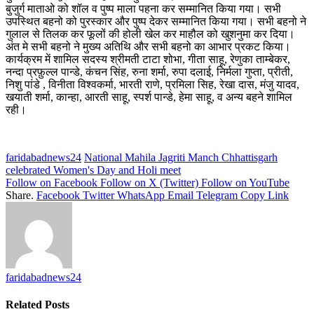
बुजुर्ग माताओ को शॉल व पुष्प माला पहना कर सम्मानित किया गया। सभी
उपस्थित बहनो को पुरस्कार और पुष्प देकर सम्मानित किया गया। सभी बहनो ने
गुलाल से तिलक कर फूलों की होली खेल कर माहौल को खुशनुमा कर दिया।
अंत मे सभी बहनो ने मुख्य अतिथि और सभी बहनो का आभार प्रकट किया।
कार्यक्रम में शामिल सदस्य श्रीमती टाटा शोभा, गीता साहू, रेणुका ताम्बेकर,
नन्दा प्रफ़ुल्ल पान्डे, कंचन सिंह, रुना शर्मा, रुपा दलाई, निर्मला गुप्ता, प्रीती,
निशु पांडे , विनीता विश्वकर्मा, भारती राणे, प्रमिला सिह, रेखा दास, मंजु यादव,
खयाती शर्मा, कान्हा, आरती साहू, स्पर्श पान्डे, हेमा साहू, व अन्य बहने शामिल
रही।
faridabadnews24
National Mahila Jagriti Manch Chhattisgarh
celebrated Women's Day and Holi meet
Follow on Facebook
Follow on X (Twitter)
Follow on YouTube
Share.
Facebook
Twitter
WhatsApp
Email
Telegram
Copy Link
faridabadnews24
Related
Posts