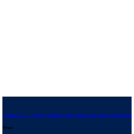
Facebook
X (Twitter)
Pinterest
Vimeo
WhatsApp
TikTok
Instagram
News