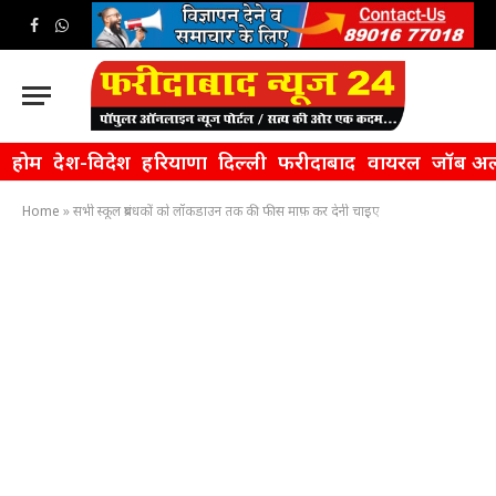
Facebook
WhatsApp
होम
देश-विदेश
हरियाणा
दिल्ली
फरीदाबाद
वायरल
जॉब अल
Home
»
सभी स्कूल प्रबंधकों को लॉकडाउन तक की फीस माफ़ कर देनी चाइए