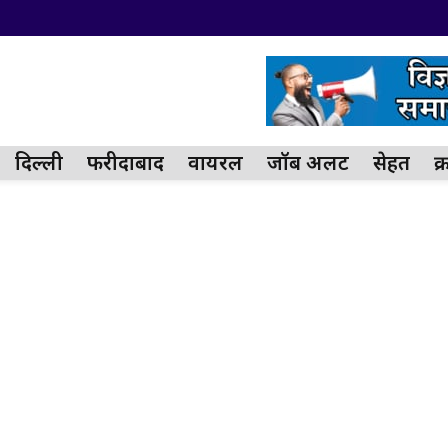
दिल्ली
फरीदाबाद
वायरल
जॉब अलर्ट
सेहत
क