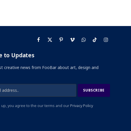
Facebook
X
Pinterest
Vimeo
WhatsApp
TikTok
Instagram
(Twitter)
e to Updates
st creative news from FooBar about art, design and
 up, you agree to the our terms and our
Privacy Policy