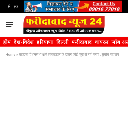
Facebook
WhatsApp
होम
देश-विदेश
हरियाणा
दिल्ली
फरीदाबाद
वायरल
जॉब अल
Home
»
बड़खल विधानसभा क्षेत्र में लॉकडाउन के दौरान कोई भूख से नहीं मरेगा : सुबोध महाशय