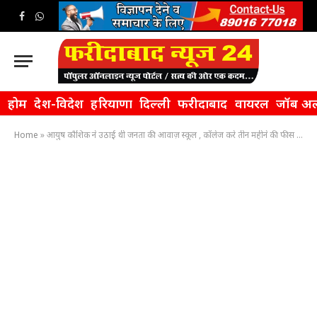
Facebook
WhatsApp
होम
देश-विदेश
हरियाणा
दिल्ली
फरीदाबाद
वायरल
जॉब अल
Home
»
आयुष कौशिक ने उठाई थी जनता की आवाज़ स्कूल , कॉलेज करे तीन महीने की फीस माफ़