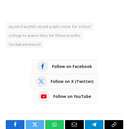
Ayush Kaushik raised public voice for school
college to waive fees for three months
faridabadnews24
Follow on Facebook
Follow on X (Twitter)
Follow on YouTube
Facebook
Twitter
WhatsApp
Email
Telegram
Copy