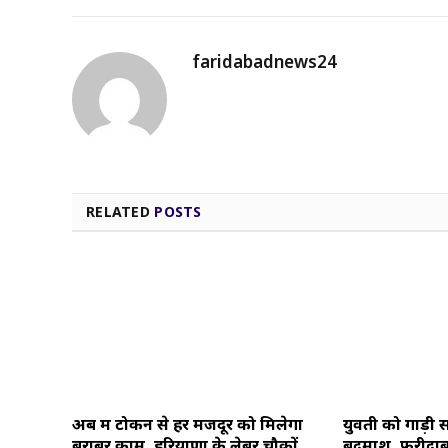
faridabadnews24
RELATED
POSTS
अब श्रम टोकन से हर मजदूर को मिलेगा
युवती को गाड़ी 
बराबर काम, हरियाणा के लेबर चौकों
बदमाश, फरीदाबाद 