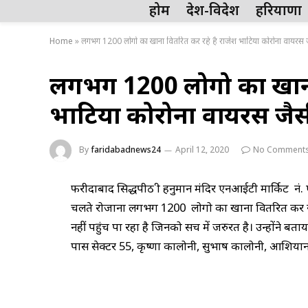
होम
देश-विदेश
हरियाणा
Home
»
लगभग 1200 लोगो का खाना वितरित कर रहे है राजेश भाटिया कोरोना वायरस ज
लगभग 1200 लोगो का खाना 
भाटिया कोरोना वायरस जैस
By
faridabadnews24
April 12, 2020
No Comment
फरीदाबाद सिद्धपीठ श्री हनुमान मंदिर एनआईटी मार्किट न
चलते रोजाना लगभग 1200 लोगो का खाना वितरित कर रहे
नहीं पहुंच पा रहा है जिनको सच में जरुरत है। उन्होंने बताया
पास सेक्टर 55, कृष्णा कालोनी, सुभाष कालोनी, आशियान