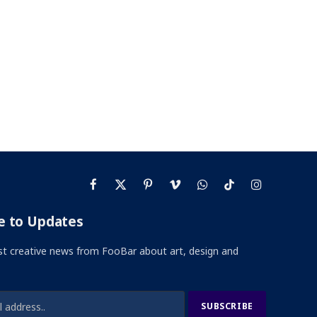
Facebook
X
Pinterest
Vimeo
WhatsApp
TikTok
Instagram
(Twitter)
e to Updates
st creative news from FooBar about art, design and