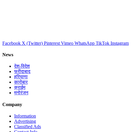
Facebook
X (Twitter)
Pinterest
Vimeo
WhatsApp
TikTok
Instagram
News
देश-विदेश
फरीदाबाद
हरियाणा
कारोबार
क्राईम
मनोरंजन
Company
Information
Advertising
Classified Ads
Contact Info