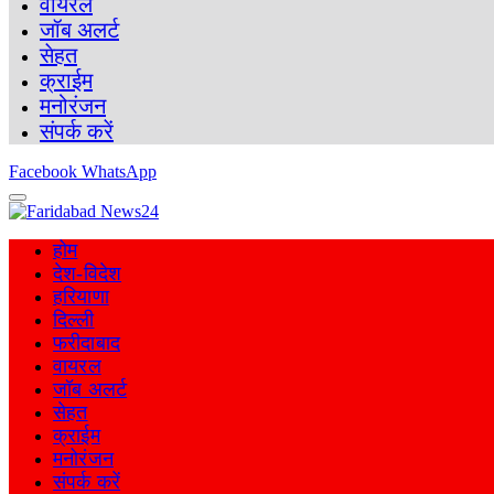
वायरल
जॉब अलर्ट
सेहत
क्राईम
मनोरंजन
संपर्क करें
Facebook
WhatsApp
होम
देश-विदेश
हरियाणा
दिल्ली
फरीदाबाद
वायरल
जॉब अलर्ट
सेहत
क्राईम
मनोरंजन
संपर्क करें