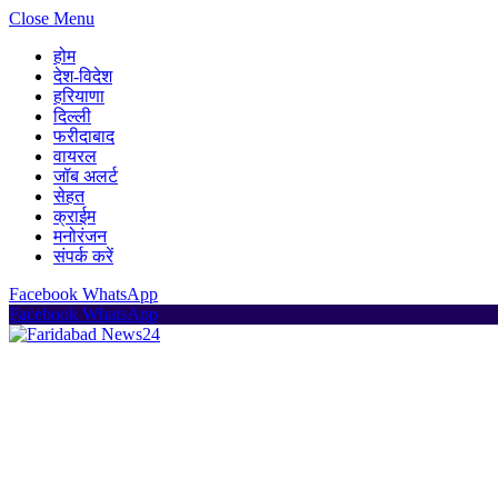
Close Menu
होम
देश-विदेश
हरियाणा
दिल्ली
फरीदाबाद
वायरल
जॉब अलर्ट
सेहत
क्राईम
मनोरंजन
संपर्क करें
Facebook
WhatsApp
Facebook
WhatsApp