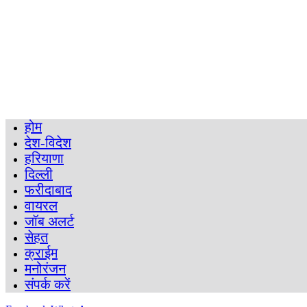
होम
देश-विदेश
हरियाणा
दिल्ली
फरीदाबाद
वायरल
जॉब अलर्ट
सेहत
क्राईम
मनोरंजन
संपर्क करें