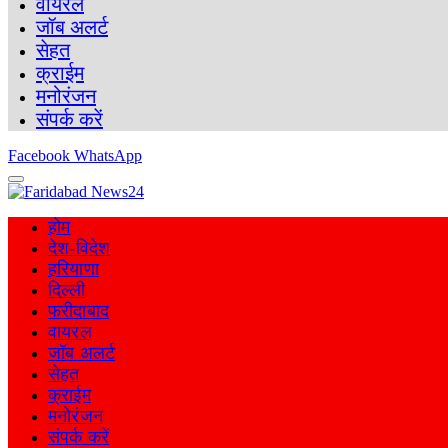
वायरल
जॉब अलर्ट
सेहत
क्राईम
मनोरंजन
संपर्क करें
Facebook
WhatsApp
होम
देश-विदेश
हरियाणा
दिल्ली
फरीदाबाद
वायरल
जॉब अलर्ट
सेहत
क्राईम
मनोरंजन
संपर्क करें