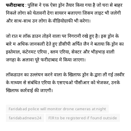
फरीदाबाद
: पुलिस ने एक ऐसा ड्रोन तैयार किया गया है जो घरों से बाहर
निकले लोगों को चेतावनी देगा सायरन बजाएगा जिसमें लाइट भी जलेगी
और साथ-साथ उन लोगों के वीडियोग्राफी भी करेगा।
जो रात में लॉक डाउन तोड़ने वालों पर निगरानी रखे हुए है। इस ड्रोन के
बारे में अधिक जानकारी देते हुए डीसीपी अर्पित जैन ने बताया कि ड्रोन का
इस्तेमाल, कंटेनमेंट एरिया , स्लम एरिया, सेक्टर और भीड़भाड़ वाली
जगहों के अलावा पूरे फरीदाबाद मे किया जाएगा।
लॉकडाउन का उल्लंघन करने वालों के खिलाफ ड्रोन के द्वारा ली गई तस्वीर
के माध्यम से संबंधित एरिया के एसएचओ पीसीआर को भेजकर, उनके
खिलाफ कार्रवाई की जाएगी।
Faridabad police will monitor drone cameras at night
faridabadnews24
FIR to be registered if found outside