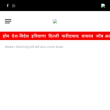
Facebook
WhatsApp
होम
देश-विदेश
हरियाणा
दिल्ली
फरीदाबाद
वायरल
जॉब अल
Home
»
Electricity bill will also come down