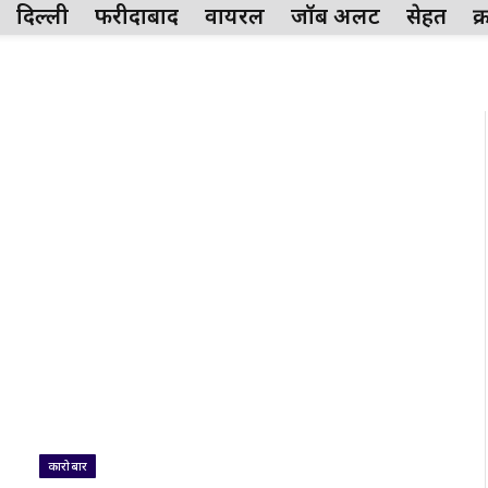
दिल्ली
फरीदाबाद
वायरल
जॉब अलर्ट
सेहत
क
कारोबार