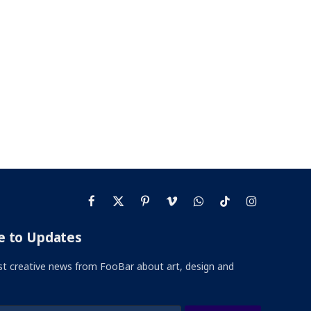
Facebook
X
Pinterest
Vimeo
WhatsApp
TikTok
Instagram
(Twitter)
e to Updates
st creative news from FooBar about art, design and