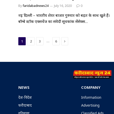
By
faridabadnews24
July 16, 2020
0
नई दिल्ली – भारतीय शेयर बाजार गुरुवार को बढ़त के साथ खुले हैं।
बॉम्बे स्टॉक एक्सचेंज का संवेदी सूचकांक सेंसेक्स…
Next
…
1
2
3
6
NEWS
COMPANY
देश-विदेश
Information
फरीदाबाद
Advertising
हरियाणा
Classified Ads