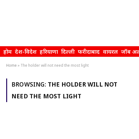
होम
देश-विदेश
हरियाणा
दिल्ली
फरीदाबाद
वायरल
जॉब अल
Home
»
The holder will not need the most light
BROWSING:
THE HOLDER WILL NOT
NEED THE MOST LIGHT