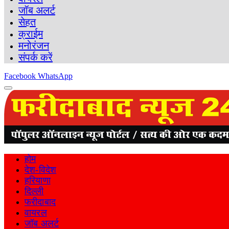
जॉब अलर्ट
सेहत
क्राईम
मनोरंजन
संपर्क करें
Facebook
WhatsApp
होम
देश-विदेश
हरियाणा
दिल्ली
फरीदाबाद
वायरल
जॉब अलर्ट