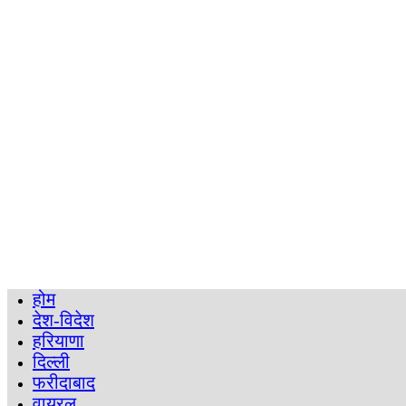
होम
देश-विदेश
हरियाणा
दिल्ली
फरीदाबाद
वायरल