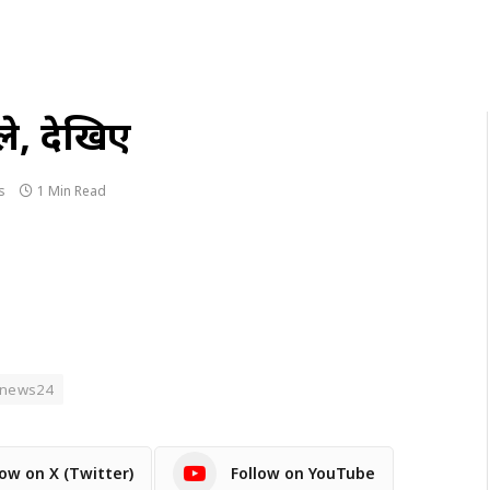
ले, देखिए
s
1 Min Read
dnews24
low on X (Twitter)
Follow on YouTube