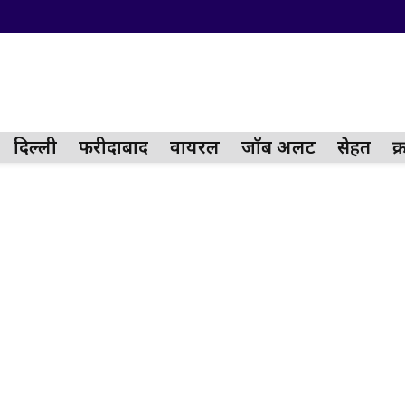
दिल्ली
फरीदाबाद
वायरल
जॉब अलर्ट
सेहत
क