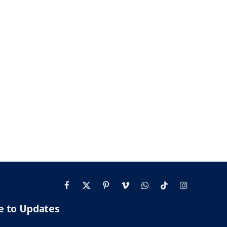
Facebook
X
Pinterest
Vimeo
WhatsApp
TikTok
Instagram
(Twitter)
e to Updates