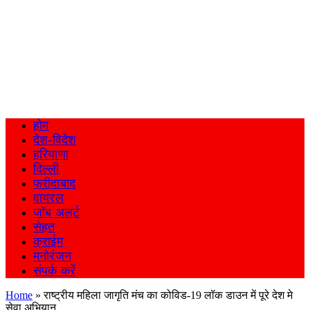
होम
देश-विदेश
हरियाणा
दिल्ली
फरीदाबाद
वायरल
जॉब अलर्ट
सेहत
क्राईम
मनोरंजन
संपर्क करें
Home
»
राष्ट्रीय महिला जागृति मंच का कोविड-19 लॉक डाउन में पूरे देश मे
सेवा अभियान