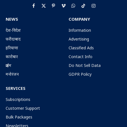
Facebook
X
Pinterest
Vimeo
WhatsApp
TikTok
Instagram
(Twitter)
NEWS
COMPANY
देश-विदेश
Information
फरीदाबाद
Advertising
हरियाणा
Classified Ads
कारोबार
Contact Info
क्राईम
Do Not Sell Data
मनोरंजन
GDPR Policy
SERVICES
Subscriptions
Customer Support
Bulk Packages
Newsletters