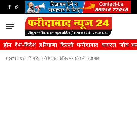
Facebook
WhatsApp
होम
देश-विदेश
हरियाणा
दिल्ली
फरीदाबाद
वायरल
जॉब अल
Home
»
82 वर्षीय महिला बनी शिकार, चंडीगढ़ में कोरोना से पहली मौत