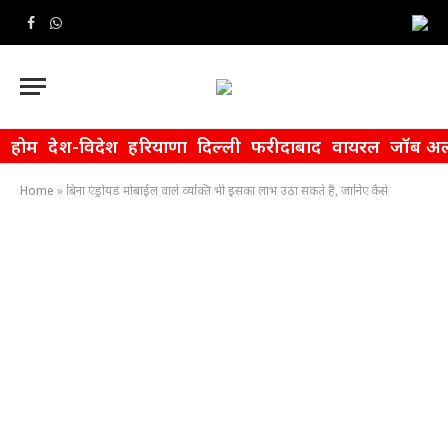
Facebook
WhatsApp
होम
देश-विदेश
हरियाणा
दिल्ली
फरीदाबाद
वायरल
जॉब अल
Home
»
बिना एंड्रोयड मोबाईल वाले व्यक्ति भी इसका लाभ उठा सकते हैं, जानिए कैसे