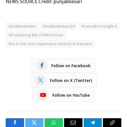
NEWS SOURCE Credit :punjabkesari
faridabadnews
faridabadnews24
know who bought it
Oh amazing! Bid of 98.6 crores
this is the most expensive contract in Haryana
Follow on Facebook
Follow on X (Twitter)
Follow on YouTube
Facebook
Twitter
WhatsApp
Email
Telegram
Copy