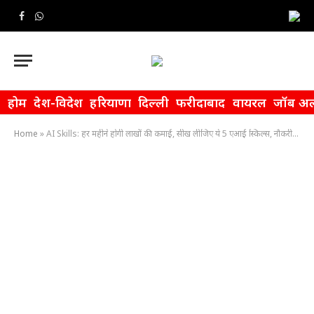
Facebook
WhatsApp
होम
देश-विदेश
हरियाणा
दिल्ली
फरीदाबाद
वायरल
जॉब अल
Home
»
AI Skills: हर महीने होगी लाखों की कमाई, सीख लीजिए ये 5 एआई स्किल्स, नौकरी की गारंटी पक्की