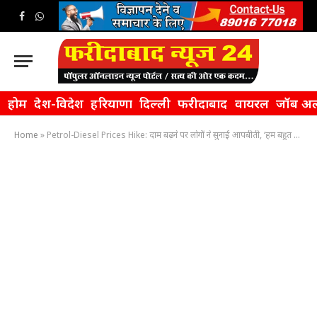
Facebook
WhatsApp
होम
देश-विदेश
हरियाणा
दिल्ली
फरीदाबाद
वायरल
जॉब अल
Home
»
Petrol-Diesel Prices Hike: दाम बढ़ने पर लोगों ने सुनाई आपबीती, ‘हम बहुत परेशान है, कई जगहों पर डीजल भी नहीं दे रहे’