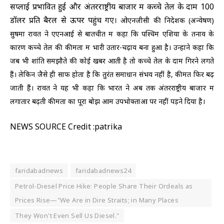
सप्लाई प्रभावित हुई और अंतरराष्ट्रीय बाजार में कच्चे तेल के दाम 100
डॉलर प्रति बैरल से ऊपर पहुंच गए।
ओएनजीसी की निदेशक (अन्वेषण)
सुषमा रावत ने एएनआई से बातचीत में कहा कि पश्चिम एशिया के तनाव के
कारण कच्चे तेल की कीमतों में भारी उतार-चढ़ाव बना हुआ है।
उन्होंने कहा कि
जब भी शांति समझौते की कोई खबर आती है तो कच्चे तेल के दाम गिरने लगते
हैं। लेकिन जैसे ही साफ होता है कि तुरंत समाधान संभव नहीं है, कीमतें फिर बढ़
जाती हैं।
रावत ने यह भी कहा कि भारत ने अब तक अंतरराष्ट्रीय बाजार में
लगातार बढ़ती कीमतों का पूरा बोझ आम उपभोक्ताओं पर नहीं पड़ने दिया है।
NEWS SOURCE Credit :patrika
faridabadnews
faridabadnews24
Petrol-Diesel Price Hike: People Share Their Ordeals as
Prices Rise—"We Are in Dire Straits; in Many Places
They Won't Even Sell Us Diesel."