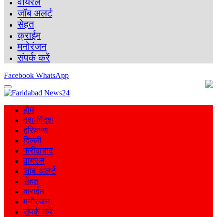
वायरल
जॉब अलर्ट
सेहत
क्राईम
मनोरंजन
संपर्क करें
Facebook
WhatsApp
होम
देश-विदेश
हरियाणा
दिल्ली
फरीदाबाद
वायरल
जॉब अलर्ट
सेहत
क्राईम
मनोरंजन
संपर्क करें