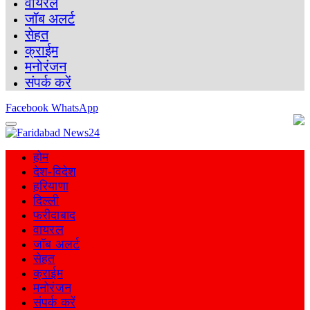
वायरल
जॉब अलर्ट
सेहत
क्राईम
मनोरंजन
संपर्क करें
Facebook
WhatsApp
होम
देश-विदेश
हरियाणा
दिल्ली
फरीदाबाद
वायरल
जॉब अलर्ट
सेहत
क्राईम
मनोरंजन
संपर्क करें