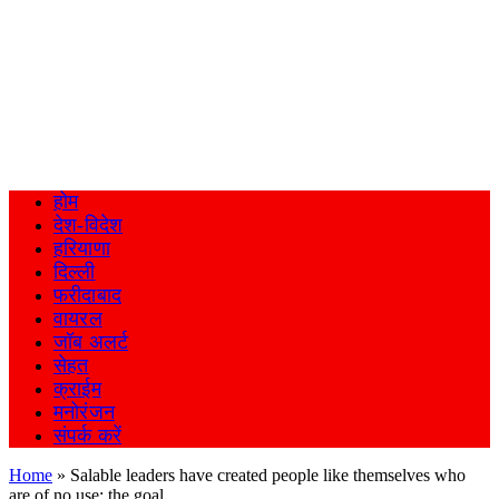
होम
देश-विदेश
हरियाणा
दिल्ली
फरीदाबाद
वायरल
जॉब अलर्ट
सेहत
क्राईम
मनोरंजन
संपर्क करें
Home
»
Salable leaders have created people like themselves who
are of no use: the goal