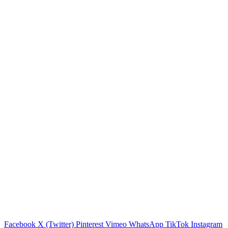
Facebook
X (Twitter)
Pinterest
Vimeo
WhatsApp
TikTok
Instagram