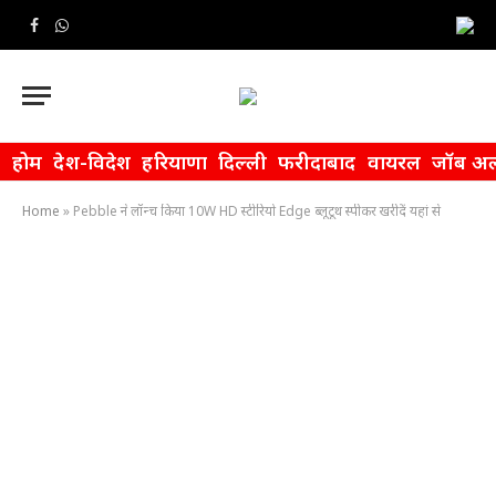
Facebook
WhatsApp
होम
देश-विदेश
हरियाणा
दिल्ली
फरीदाबाद
वायरल
जॉब अल
Home
»
Pebble ने लॉन्च किया 10W HD स्टीरियो Edge ब्लूटूथ स्पीकर खरीदें यहां से