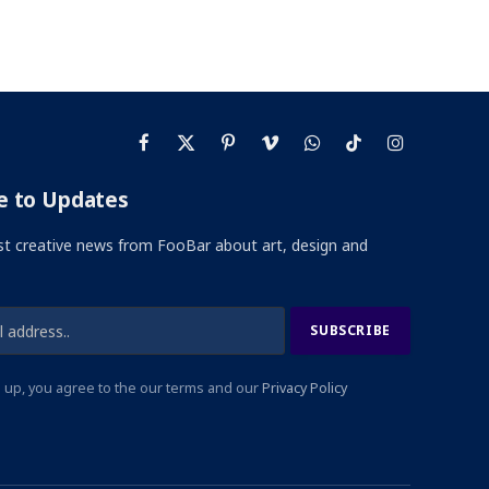
Facebook
X
Pinterest
Vimeo
WhatsApp
TikTok
Instagram
(Twitter)
e to Updates
st creative news from FooBar about art, design and
 up, you agree to the our terms and our
Privacy Policy