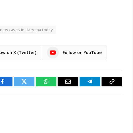
 new cases in Haryana today
low on X (Twitter)
Follow on YouTube
Facebook
Twitter
WhatsApp
Email
Telegram
Copy
Link