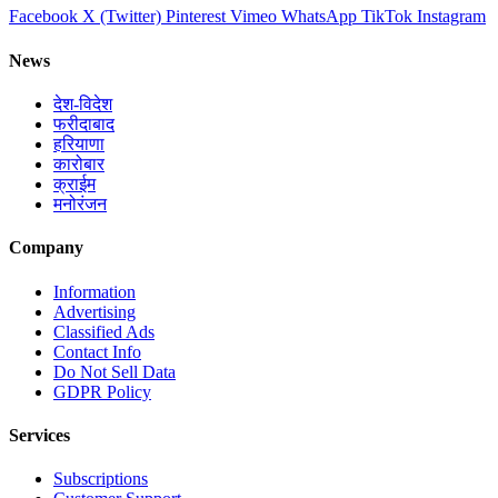
Facebook
X (Twitter)
Pinterest
Vimeo
WhatsApp
TikTok
Instagram
News
देश-विदेश
फरीदाबाद
हरियाणा
कारोबार
क्राईम
मनोरंजन
Company
Information
Advertising
Classified Ads
Contact Info
Do Not Sell Data
GDPR Policy
Services
Subscriptions