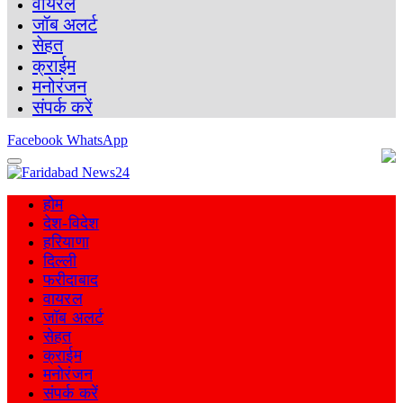
वायरल
जॉब अलर्ट
सेहत
क्राईम
मनोरंजन
संपर्क करें
Facebook
WhatsApp
होम
देश-विदेश
हरियाणा
दिल्ली
फरीदाबाद
वायरल
जॉब अलर्ट
सेहत
क्राईम
मनोरंजन
संपर्क करें