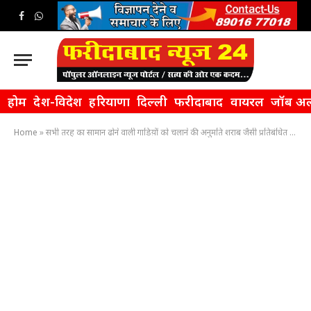
Facebook
WhatsApp
होम
देश-विदेश
हरियाणा
दिल्ली
फरीदाबाद
वायरल
जॉब अल
Home
»
सभी तरह का सामान ढोने वाली गाडिय़ों को चलाने की अनुमति शराब जैसी प्रतिबंधित चीजों को छोडक़र : मूलचंद शर्मा