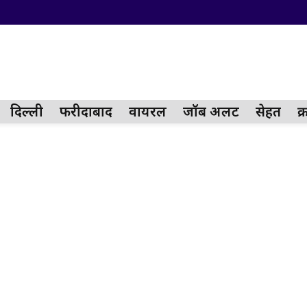
दिल्ली
फरीदाबाद
वायरल
जॉब अलर्ट
सेहत
क