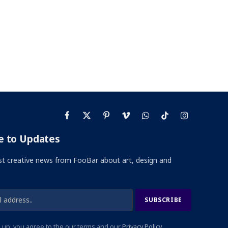
Facebook
X
Pinterest
Vimeo
WhatsApp
TikTok
Instagram
(Twitter)
e to Updates
st creative news from FooBar about art, design and
 up, you agree to the our terms and our
Privacy Policy