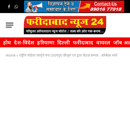
Facebook
WhatsApp
होम
देश-विदेश
हरियाणा
दिल्ली
फरीदाबाद
वायरल
जॉब अल
Home
»
राष्ट्रीय महिला जागृति मंच (उदयपुर) की जूम एप द्वारा बैठक सम्पन्न : अम्बिका शर्मा