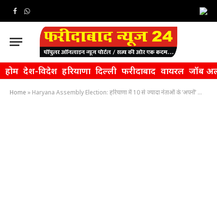
Facebook
WhatsApp
होम
देश-विदेश
हरियाणा
दिल्ली
फरीदाबाद
वायरल
जॉब अल
Home
»
Haryana Assembly Election: हरियाणा में 10 से ज्यादा नेताओं के ‘अपनों’ को बनाया उम्मीदवार, परिवारवाद का आरोप लगाने वाली इस बार खुद बीजेपी फंसी!