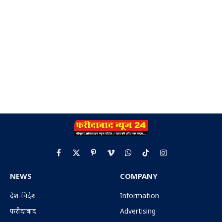
Facebook
X
Pinterest
Vimeo
WhatsApp
TikTok
Instagram
(Twitter)
NEWS
COMPANY
देश-विदेश
Information
फरीदाबाद
Advertising