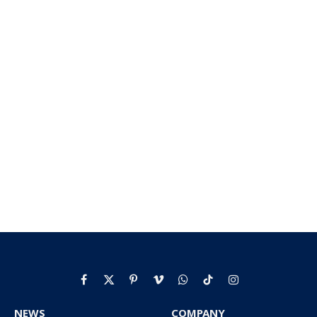
Facebook
X
Pinterest
Vimeo
WhatsApp
TikTok
Instagram
(Twitter)
NEWS
COMPANY