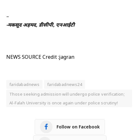
–
-मकसूद अहमद, डीसीपी, एनआईटी
NEWS SOURCE Credit :jagran
faridabadnews
faridabadnews24
Those seeking admission will undergo police verification;
Al-Falah University is once again under police scrutiny!
Follow on Facebook