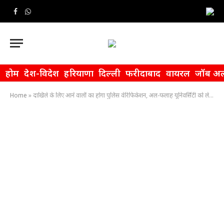
Facebook
WhatsApp
होम
देश-विदेश
हरियाणा
दिल्ली
फरीदाबाद
वायरल
जॉब अल
Home
»
दाखिले के लिए आने वालों का होगा पुलिस वेरिफिकेशन, अल-फलाह यूनिवर्सिटी को लेकर फिर पुलिस के कान खड़े!