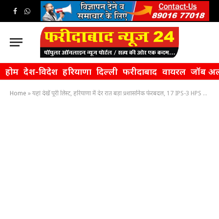
Facebook
WhatsApp
होम
देश-विदेश
हरियाणा
दिल्ली
फरीदाबाद
वायरल
जॉब अल
Home
»
यहां देखें पूरी लिस्ट, हरियाणा में देर रात बड़ा प्रशासनिक फेरबदल, 17 IPS-3 HPS अधिकारियों के किए गए तबादले