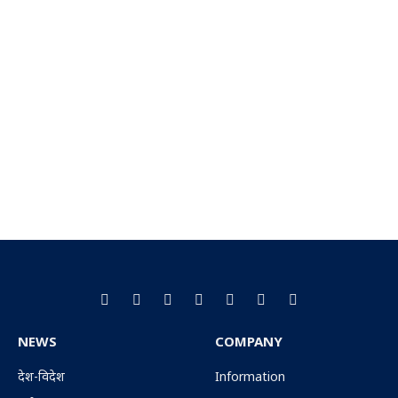
Facebook
X
Pinterest
Vimeo
WhatsApp
TikTok
Instagram
(Twitter)
NEWS
COMPANY
देश-विदेश
Information