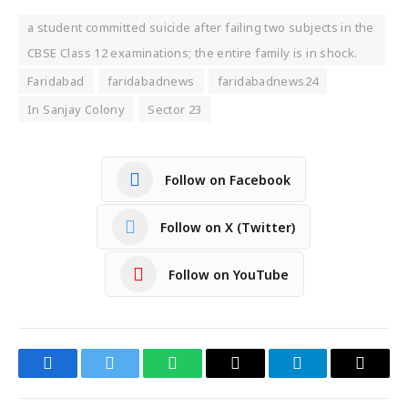
a student committed suicide after failing two subjects in the
CBSE Class 12 examinations; the entire family is in shock.
Faridabad
faridabadnews
faridabadnews24
In Sanjay Colony
Sector 23
Follow on Facebook
Follow on X (Twitter)
Follow on YouTube
Facebook
Twitter
WhatsApp
Email
Telegram
Copy
Link