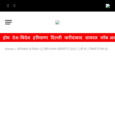
Facebook
WhatsApp
होम
देश-विदेश
हरियाणा
दिल्ली
फरीदाबाद
वायरल
जॉब अल
Home
»
फरीदाबाद के सेक्टर-23 स्थित संजय कॉलोनी में CBSE 12वीं के 2 विषयों में फेल होने पर छात्र ने कर लिया सुसाइड, पूरा परिवार सदमे में