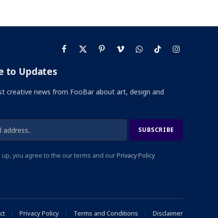
Facebook
X
Pinterest
Vimeo
WhatsApp
TikTok
Instagram
(Twitter)
e to Updates
st creative news from FooBar about art, design and
 up, you agree to the our terms and our
Privacy Policy
ct
Privacy Policy
Terms and Conditions
Disclaimer