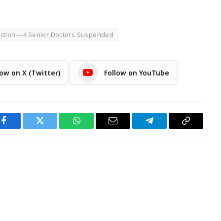
Action—4 Senior Doctors Suspended
low on X (Twitter)
Follow on YouTube
Facebook
Twitter
WhatsApp
Email
Telegram
Copy
Link