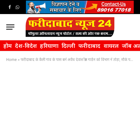
Facebook
WhatsApp
होम
देश-विदेश
हरियाणा
दिल्ली
फरीदाबाद
वायरल
जॉब अल
Home
»
फरीदाबाद के कैली गांव के पास बने अवैध देवांश ग्रीन गार्डन को विभाग ने तोड़ा, मौके पर भारी पुलिस बल मौजूद