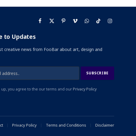
Facebook
X
Pinterest
Vimeo
WhatsApp
TikTok
Instagram
(Twitter)
e to Updates
st creative news from FooBar about art, design and
 up, you agree to the our terms and our
Privacy Policy
ct
Privacy Policy
Terms and Conditions
Disclaimer