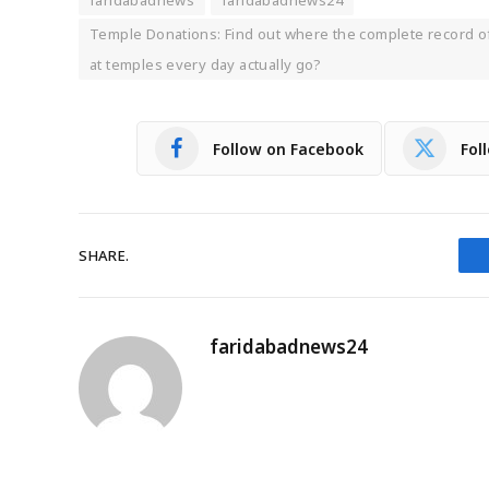
faridabadnews
faridabadnews24
Temple Donations: Find out where the complete record of
at temples every day actually go?
Follow on Facebook
Fol
SHARE.
faridabadnews24