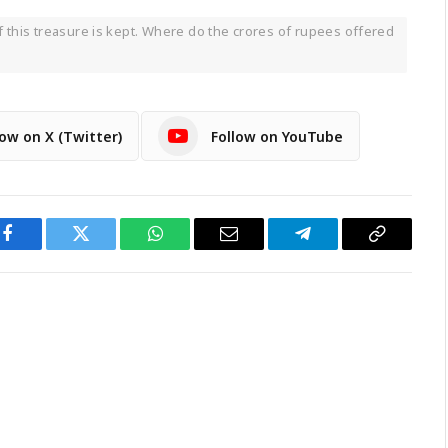
 this treasure is kept. Where do the crores of rupees offered
low on X (Twitter)
Follow on YouTube
Facebook
Twitter
WhatsApp
Email
Telegram
Copy
Link