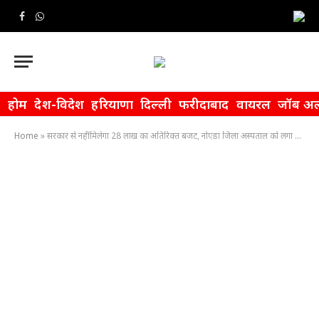
Facebook
WhatsApp
होम
देश-विदेश
हरियाणा
दिल्ली
फरीदाबाद
वायरल
जॉब अल
Home
»
सरकार से नहीं मिलेगा 28 लाख का अतिरिक्त बजट, नोएडा जिला अस्पताल को लगा बड़ा झटका