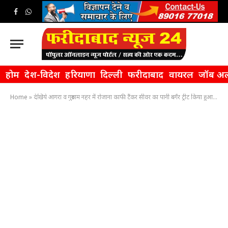
Facebook
WhatsApp
होम
देश-विदेश
हरियाणा
दिल्ली
फरीदाबाद
वायरल
जॉब अल
Home
»
देखिये आगरा व गुरुग्राम नहर में रोजाना काफी टैंकर सीवर का पानी बगैर ट्रीट किया हुआ डाल रहे हैं