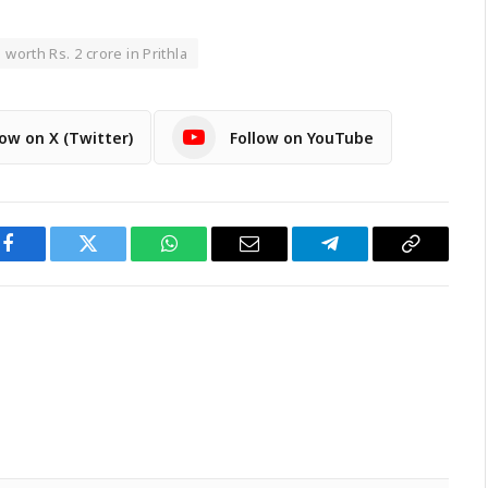
orth Rs. 2 crore in Prithla
low on X (Twitter)
Follow on YouTube
Facebook
Twitter
WhatsApp
Email
Telegram
Copy
Link