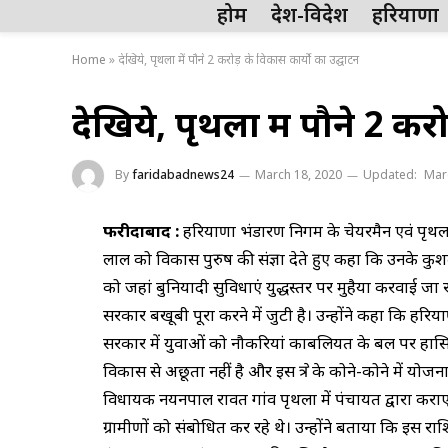
होम
देश-विदेश
हरियाणा
Home
»
देखिये, पृथला में पौने 2 करोड़ के विकास कार्याे का उद्घाटन
देखिये, पृथला में पौने 2 कर
By
faridabadnews24
March 18, 2020
Updated:
Mar
फरीदाबाद :
हरियाणा भंडारण निगम के चेयरमैन एवं पृथला 
लाल को विकास पुरुष की संज्ञा देते हुए कहा कि उनके कुशल
को जहां बुनियादी सुविधाएं युद्धस्तर पर मुहैया करवाई जा र
सरकार बखूबी पूरा करने में जुटी है। उन्होंने कहा कि हरि
सरकार में युवाओं को नौकरियां काबलियत के बल पर हासिल हो 
विकास से अछूता नहीं है और इस क्षेत्र के कोने-कोने में 
विधायक नयनपाल रावत गांव पृथला में पंचायत द्वारा कराए 
ग्रामीणों को संबोधित कर रहे थे। उन्होंने बताया कि इस र