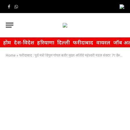
Facebook
WhatsApp
होम
देश-विदेश
हरियाणा
दिल्ली
फरीदाबाद
वायरल
जॉब अल
Home
»
फरीदाबाद : पूर्व मंत्री विपुल गोयल बतौर मुख्य अतिथि महेश्वरी मंडल सेक्टर 7ए कैम्प मे पहुँचे