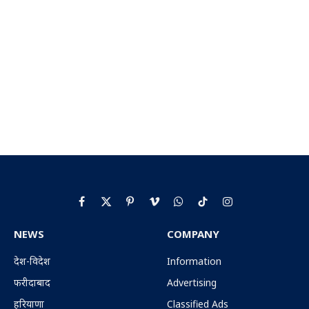
Facebook
X
Pinterest
Vimeo
WhatsApp
TikTok
Instagram
(Twitter)
NEWS
COMPANY
देश-विदेश
Information
फरीदाबाद
Advertising
हरियाणा
Classified Ads