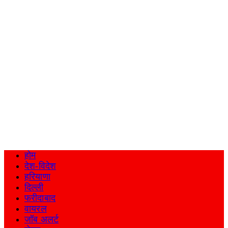
होम
देश-विदेश
हरियाणा
दिल्ली
फरीदाबाद
वायरल
जॉब अलर्ट