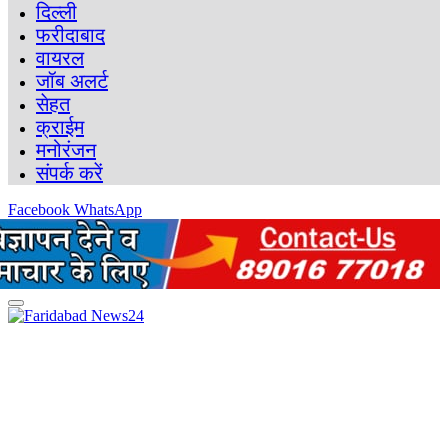
दिल्ली
फरीदाबाद
वायरल
जॉब अलर्ट
सेहत
क्राईम
मनोरंजन
संपर्क करें
Facebook
WhatsApp