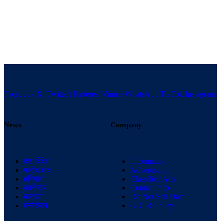
Facebook
X (Twitter)
Pinterest
Vimeo
WhatsApp
TikTok
Instagram
News
Company
देश-विदेश
Information
फरीदाबाद
Advertising
हरियाणा
Classified Ads
कारोबार
Contact Info
क्राईम
Do Not Sell Data
मनोरंजन
GDPR Policy