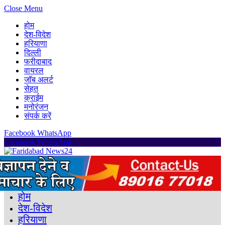
Close Menu
होम
देश-विदेश
हरियाणा
दिल्ली
फरीदाबाद
वायरल
जॉब अलर्ट
सेहत
क्राईम
मनोरंजन
संपर्क करें
Facebook
WhatsApp
Facebook
WhatsApp
होम
देश-विदेश
हरियाणा