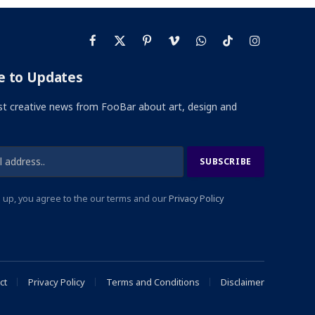
Facebook
X
Pinterest
Vimeo
WhatsApp
TikTok
Instagram
(Twitter)
e to Updates
st creative news from FooBar about art, design and
 up, you agree to the our terms and our
Privacy Policy
ct
Privacy Policy
Terms and Conditions
Disclaimer