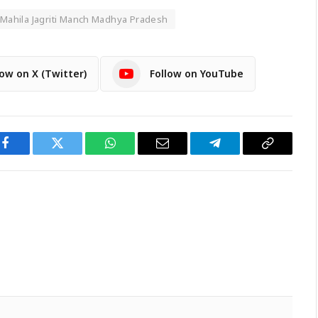
 Mahila Jagriti Manch Madhya Pradesh
low on X (Twitter)
Follow on YouTube
Facebook
Twitter
WhatsApp
Email
Telegram
Copy
Link