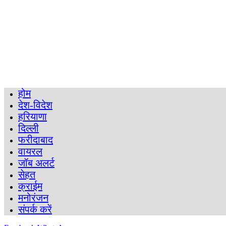
होम
देश-विदेश
हरियाणा
दिल्ली
फरीदाबाद
वायरल
जॉब अलर्ट
सेहत
क्राईम
मनोरंजन
संपर्क करें