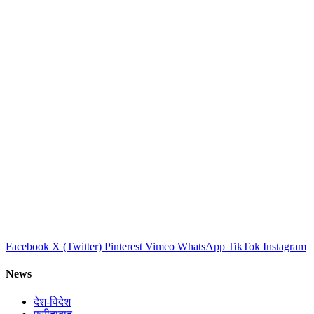
Facebook
X (Twitter)
Pinterest
Vimeo
WhatsApp
TikTok
Instagram
News
देश-विदेश