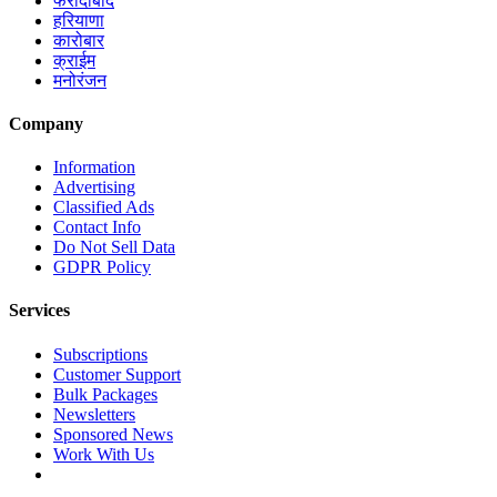
फरीदाबाद
हरियाणा
कारोबार
क्राईम
मनोरंजन
Company
Information
Advertising
Classified Ads
Contact Info
Do Not Sell Data
GDPR Policy
Services
Subscriptions
Customer Support
Bulk Packages
Newsletters
Sponsored News
Work With Us