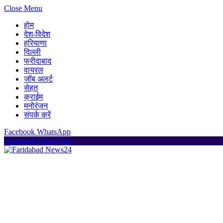
Close Menu
होम
देश-विदेश
हरियाणा
दिल्ली
फरीदाबाद
वायरल
जॉब अलर्ट
सेहत
क्राईम
मनोरंजन
संपर्क करें
Facebook
WhatsApp
Facebook
WhatsApp