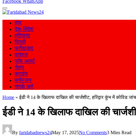
Facebook
WhatsApp
होम
देश-विदेश
हरियाणा
दिल्ली
फरीदाबाद
वायरल
जॉब अलर्ट
सेहत
क्राईम
मनोरंजन
संपर्क करें
Home
»
ईडी ने 14 के खिलाफ दाखिल की चार्जशीट, हरिद्वार कुंभ में कोविड जांच
ईडी ने 14 के खिलाफ दाखिल की चार्जशीट, 
By
faridabadnews24
May 17, 2025
No Comments
3 Mins Read